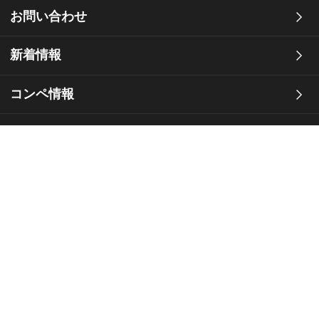
お問い合わせ
新着情報
コンペ情報
オフィシャル倶楽部
スタッフBlog
横須賀グリーンゴルフ（YGG）地縁店紹介
個人情報保護方針
サイトマップ